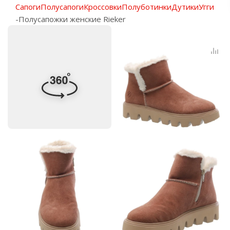
Сапоги
Полусапоги
Кроссовки
Полуботинки
Дутики
Угги
-
Полусапожки женские Rieker