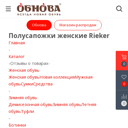
Обнова
Магазин распродаж
Полусапожки женские Rieker
Главная
-
Каталог
-
Отзывы о товарах
-
0
Женская обувь
Женская обувь
Новая коллекция
Мужская
обувь
Сумки
Средства
0
-
Зимняя обувь
0
Демисезонная обувь
Зимняя обувь
Летняя
обувь
Туфли
-
Ботинки