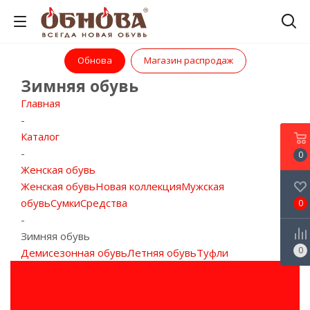
Обнова
Магазин распродаж
Зимняя обувь
Главная
-
Каталог
-
0
Женская обувь
Женская обувь
Новая коллекция
Мужская
обувь
Сумки
Средства
0
-
Зимняя обувь
0
Демисезонная обувь
Летняя обувь
Туфли