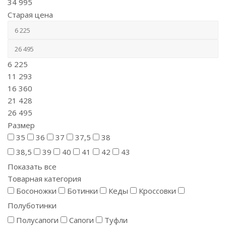
34 995
Старая цена
6 225
11 293
16 360
21 428
26 495
Размер
35
36
37
37,5
38
38,5
39
40
41
42
43
Показать все
Товарная категория
Босоножки
Ботинки
Кеды
Кроссовки
Полуботинки
Полусапоги
Сапоги
Туфли