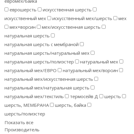
евромех/байка
еврошерсть
искусственная шерсть
искусственный мех
искусственный мех/шерсть
мех
мех+ворсин
мех/искусственная шерсть
натуральная шерсть
натуральная шерсть с мембраной
натуральная шерсть/натуральный мех
натуральная шерсть/полиэстер
натуральный мех
натуральный мех/ЕВРО
натуральный мех/ворсин
натуральный мех/искусственная шерсть
натуральный мех/натуральная шерсть
натуральный мех/текстиль
термосейв Д
шерсть
шерсть, МЕМБРАНА
шерсть, байка
шерсть/полиэстер
Показать все
Производитель