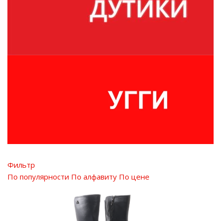
Фильтр
По популярности
По алфавиту
По цене