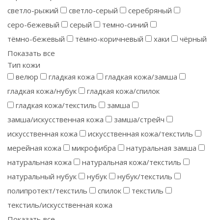
светло-рыжий
светло-серый
серебряный
серо-бежевый
серый
темно-синий
тёмно-бежевый
тёмно-коричневый
хаки
чёрный
Показать все
Тип кожи
велюр
гладкая кожа
гладкая кожа/замша
гладкая кожа/нубук
гладкая кожа/спилок
гладкая кожа/текстиль
замша
замша/искусственная кожа
замша/стрейч
искусственная кожа
искусственная кожа/текстиль
мерейная кожа
микрофибра
натуральная замша
натуральная кожа
натуральная кожа/текстиль
натуральный нубук
нубук
нубук/текстиль
полипротект/текстиль
спилок
текстиль
текстиль/искусственная кожа
Показать все