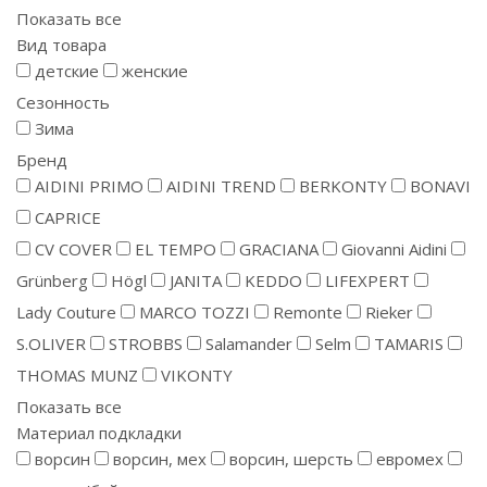
Показать все
Вид товара
детские
женские
Сезонность
Зима
Бренд
AIDINI PRIMO
AIDINI TREND
BERKONTY
BONAVI
CAPRICE
CV COVER
EL TEMPO
GRACIANA
Giovanni Aidini
Grünberg
Högl
JANITA
KEDDO
LIFEXPERT
Lady Couture
MARCO TOZZI
Remonte
Rieker
S.OLIVER
STROBBS
Salamander
Selm
TAMARIS
THOMAS MUNZ
VIKONTY
Показать все
Материал подкладки
ворсин
ворсин, мех
ворсин, шерсть
евромех