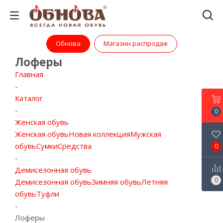
Обнова
Магазин распродаж
Лоферы
Главная
-
Каталог
-
0
Женская обувь
Женская обувь
Новая коллекция
Мужская
обувь
Сумки
Средства
0
-
Демисезонная обувь
0
Демисезонная обувь
Зимняя обувь
Летняя
обувь
Туфли
-
Лоферы