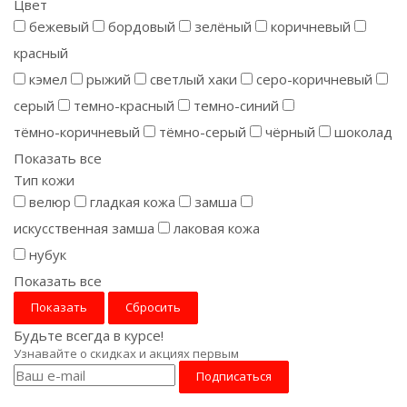
Цвет
бежевый
бордовый
зелёный
коричневый
красный
кэмел
рыжий
светлый хаки
серо-коричневый
серый
темно-красный
темно-синий
тёмно-коричневый
тёмно-серый
чёрный
шоколад
Показать все
Тип кожи
велюр
гладкая кожа
замша
искусственная замша
лаковая кожа
нубук
Показать все
Сбросить
Будьте всегда в курсе!
Узнавайте о скидках и акциях первым