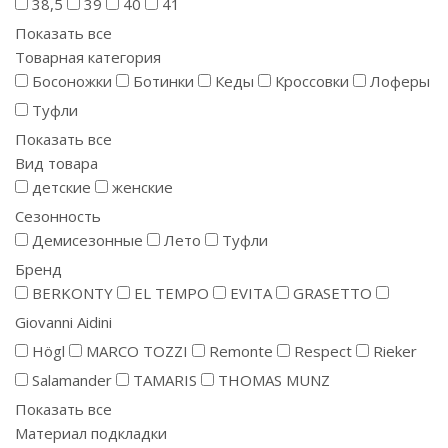
38,5
39
40
41
Показать все
Товарная категория
Босоножки
Ботинки
Кеды
Кроссовки
Лоферы
Туфли
Показать все
Вид товара
детские
женские
Сезонность
Демисезонные
Лето
Туфли
Бренд
BERKONTY
EL TEMPO
EVITA
GRASETTO
Giovanni Aidini
Högl
MARCO TOZZI
Remonte
Respect
Rieker
Salamander
TAMARIS
THOMAS MUNZ
Показать все
Материал подкладки