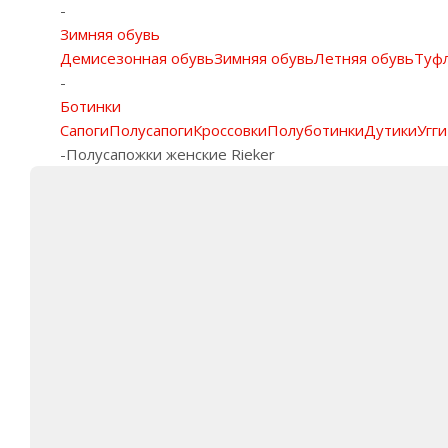
-
Зимняя обувь
Демисезонная обувь
Зимняя обувь
Летняя обувь
Туф
-
Ботинки
Сапоги
Полусапоги
Кроссовки
Полуботинки
Дутики
Угги
-
Полусапожки женские Rieker