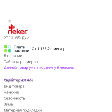
(5)
от
13 995 руб.
От 1 166 ₽ в месяц
В наличии
Таблица размеров
Данный товар уже в корзине у 6 человек
Успейте купить!
Характеристики
Вид товара
женские
Сезонность
Зима
Материал подкладки