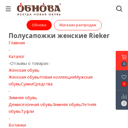
Обнова
Магазин распродаж
Полусапожки женские Rieker
Главная
-
Каталог
-
Отзывы о товарах
-
0
Женская обувь
Женская обувь
Новая коллекция
Мужская
обувь
Сумки
Средства
0
-
Зимняя обувь
0
Демисезонная обувь
Зимняя обувь
Летняя
обувь
Туфли
-
Ботинки