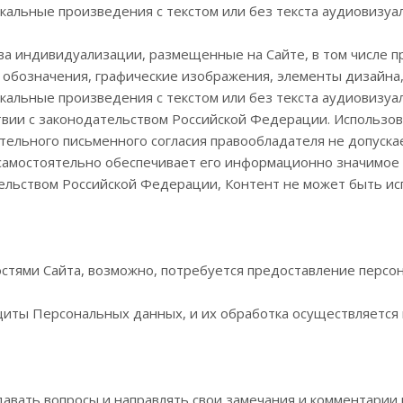
кальные произведения с текстом или без текста аудиовизуа
тва индивидуализации, размещенные на Сайте, в том числе 
 обозначения, графические изображения, элементы дизайна
кальные произведения с текстом или без текста аудиовизу
твии с законодательством Российской Федерации. Использо
ельного письменного согласия правообладателя не допускае
 самостоятельно обеспечивает его информационно значимое н
льством Российской Федерации, Контент не может быть исп
стями Сайта, возможно, потребуется предоставление персон
щиты Персональных данных, и их обработка осуществляется 
давать вопросы и направлять свои замечания и комментари