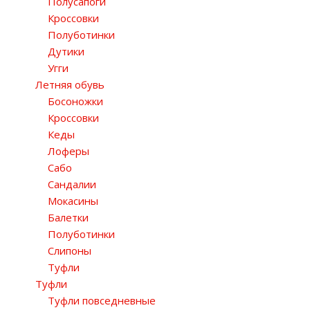
Полусапоги
Кроссовки
Полуботинки
Дутики
Угги
Летняя обувь
Босоножки
Кроссовки
Кеды
Лоферы
Сабо
Сандалии
Мокасины
Балетки
Полуботинки
Слипоны
Туфли
Туфли
Туфли повседневные