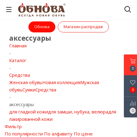
Обнова
Магазин распродаж
аксессуары
Главная
-
Каталог
-
0
Средства
Женская обувь
Новая коллекция
Мужская
обувь
Сумки
Средства
0
-
аксессуары
0
для гладкой кожи
для замши, нубука, велюра
для
лакированной кожи
Фильтр
По популярности
По алфавиту
По цене