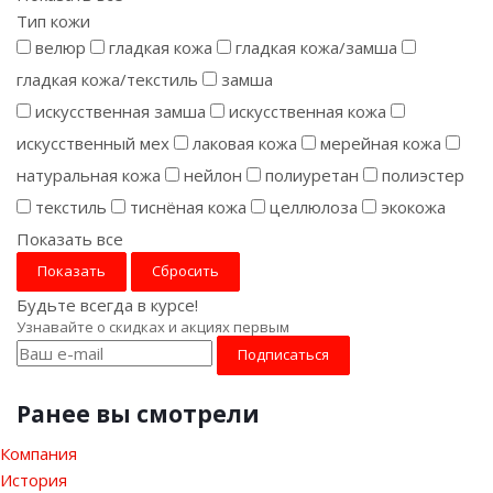
Тип кожи
велюр
гладкая кожа
гладкая кожа/замша
гладкая кожа/текстиль
замша
искусственная замша
искусственная кожа
искусственный мех
лаковая кожа
мерейная кожа
натуральная кожа
нейлон
полиуретан
полиэстер
текстиль
тиснёная кожа
целлюлоза
экокожа
Показать все
Сбросить
Будьте всегда в курсе!
Узнавайте о скидках и акциях первым
Ранее вы смотрели
Компания
История