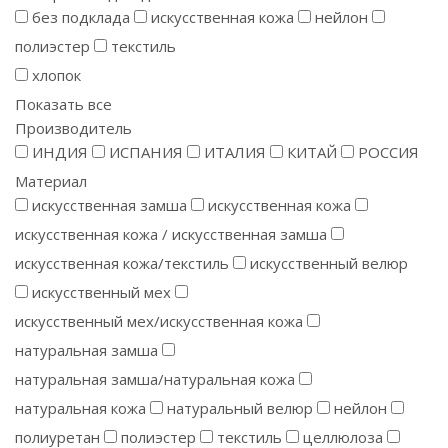
без подклада
искусственная кожа
нейлон
полиэстер
текстиль
хлопок
Показать все
Производитель
ИНДИЯ
ИСПАНИЯ
ИТАЛИЯ
КИТАЙ
РОССИЯ
Материал
искусственная замша
искусственная кожа
искусственная кожа / искусственная замша
искусственная кожа/текстиль
искусственный велюр
искусственный мех
искусственный мех/искусственная кожа
натуральная замша
натуральная замша/натуральная кожа
натуральная кожа
натуральный велюр
нейлон
полиуретан
полиэстер
текстиль
целлюлоза