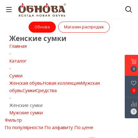
Обнова
Магазин распродаж
Женские сумки
Главная
-
Каталог
-
0
Сумки
Женская обувь
Новая коллекция
Мужская
обувь
Сумки
Средства
0
-
Женские сумки
0
Мужские сумки
Фильтр
По популярности
По алфавиту
По цене