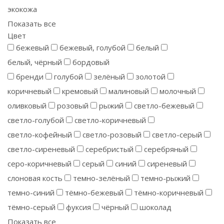
экокожа
Показать все
Цвет
бежевый
бежевый, голубой
белый
белый, чёрный
бордовый
бренди
голубой
зелёный
золотой
коричневый
кремовый
малиновый
молочный
оливковый
розовый
рыжий
светло-бежевый
светло-голубой
светло-коричневый
светло-кофейный
светло-розовый
светло-серый
светло-сиреневый
серебристый
серебряный
серо-коричневый
серый
синий
сиреневый
слоновая кость
темно-зелёный
темно-рыжий
темно-синий
тёмно-бежевый
тёмно-коричневый
тёмно-серый
фуксия
чёрный
шоколад
Показать все