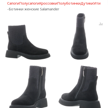
Сапоги
Полусапоги
Кроссовки
Полуботинки
Дутики
Угги
-
Ботинки женские Salamander