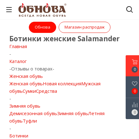
Обнова
Магазин распродаж
Ботинки женские Salamander
Главная
-
Каталог
-
Отзывы о товарах
-
0
Женская обувь
Женская обувь
Новая коллекция
Мужская
обувь
Сумки
Средства
0
-
Зимняя обувь
0
Демисезонная обувь
Зимняя обувь
Летняя
обувь
Туфли
-
Ботинки