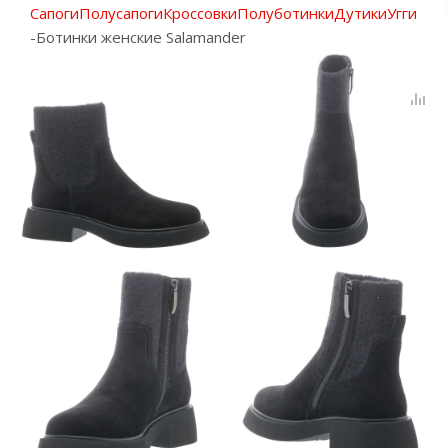
Сапоги
Полусапоги
Кроссовки
Полуботинки
Дутики
Угги
-
Ботинки женские Salamander