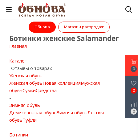
Обнова
Магазин распродаж
Ботинки женские Salamander
Главная
-
Каталог
-
Отзывы о товарах
-
0
Женская обувь
Женская обувь
Новая коллекция
Мужская
обувь
Сумки
Средства
0
-
Зимняя обувь
0
Демисезонная обувь
Зимняя обувь
Летняя
обувь
Туфли
-
Ботинки