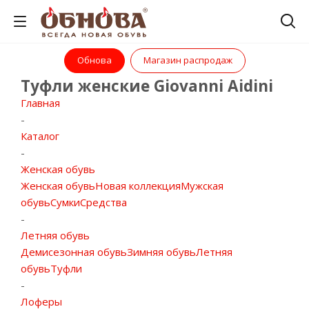
Обнова
Магазин распродаж
Туфли женские Giovanni Aidini
Главная
-
Каталог
-
Женская обувь
Женская обувь
Новая коллекция
Мужская
обувь
Сумки
Средства
-
Летняя обувь
Демисезонная обувь
Зимняя обувь
Летняя
обувь
Туфли
-
Лоферы