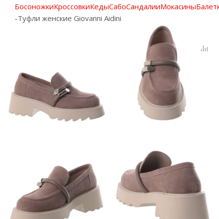
Босоножки
Кроссовки
Кеды
Сабо
Сандалии
Мокасины
Балет
-
Туфли женские Giovanni Aidini