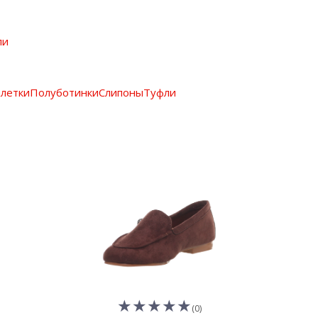
ли
летки
Полуботинки
Слипоны
Туфли
(0)