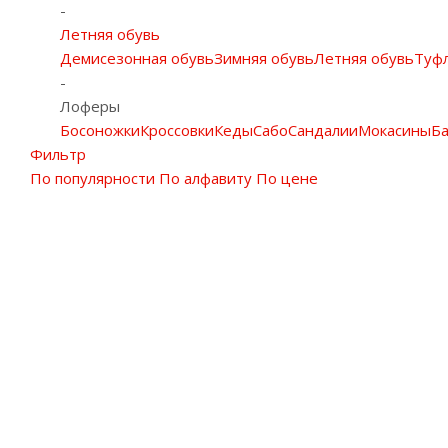
-
Летняя обувь
Демисезонная обувь
Зимняя обувь
Летняя обувь
Туф
-
Лоферы
Босоножки
Кроссовки
Кеды
Сабо
Сандалии
Мокасины
Ба
Фильтр
По популярности
По алфавиту
По цене