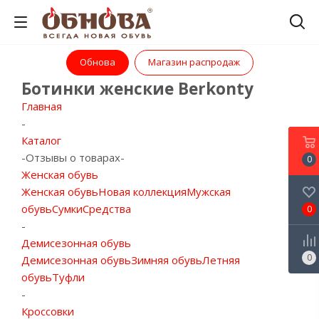
Обнова
Магазин распродаж
Ботинки женские Berkonty
Главная
-
Каталог
-
Отзывы о товарах
-
0
Женская обувь
Женская обувь
Новая коллекция
Мужская
обувь
Сумки
Средства
0
-
Демисезонная обувь
0
Демисезонная обувь
Зимняя обувь
Летняя
обувь
Туфли
-
Кроссовки