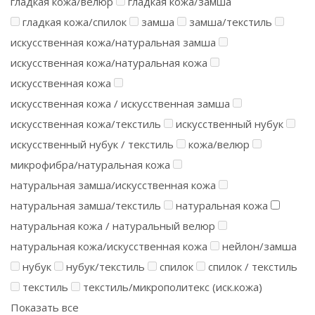
гладкая кожа/велюр
гладкая кожа/замша
гладкая кожа/спилок
замша
замша/текстиль
искусcтвенная кожа/натуральная замша
искусcтвенная кожа/натуральная кожа
искусственная кожа
искусственная кожа / искусственная замша
искусственная кожа/текстиль
искусственный нубук
искусственный нубук / текстиль
кожа/велюр
микрофибра/натуральная кожа
натуральная замша/искусственная кожа
натуральная замша/текстиль
натуральная кожа
натуральная кожа / натуральный велюр
натуральная кожа/искусственная кожа
нейлон/замша
нубук
нубук/текстиль
спилок
спилок / текстиль
текстиль
текстиль/микрополитекс (иск.кожа)
Показать все