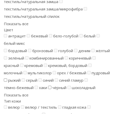
текстиль/натуральная замша
текстиль/натуральная замша/микрофибра
текстиль/натуральный спилок
Показать все
Цвет
антрацит
бежевый
бело-голубой
белый
белый микс
бордовый
бронзовый
голубой
деним
жёлтый
зелёный
комбинированный
коричневый
красный
кремовый
кремовый, бордовый
молочный
мультиколор
орех / бежевый
пудровый
рыжий
серый
синий
синий гламур
тёмно-бежевый
хаки
чёрный
шоколадный
Показать все
Тип кожи
велюр
велюр / текстиль
гладкая кожа