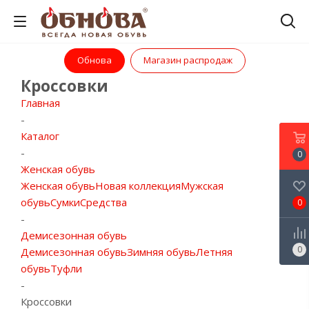
Обнова
Магазин распродаж
Кроссовки
Главная
-
Каталог
-
0
Женская обувь
Женская обувь
Новая коллекция
Мужская
обувь
Сумки
Средства
0
-
Демисезонная обувь
0
Демисезонная обувь
Зимняя обувь
Летняя
обувь
Туфли
-
Кроссовки