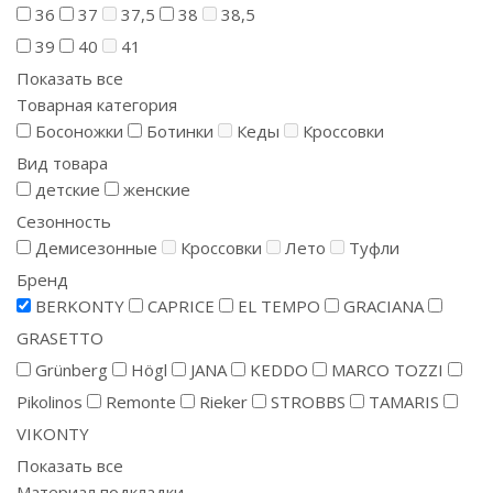
36
37
37,5
38
38,5
39
40
41
Показать все
Товарная категория
Босоножки
Ботинки
Кеды
Кроссовки
Вид товара
детские
женские
Сезонность
Демисезонные
Кроссовки
Лето
Туфли
Бренд
BERKONTY
CAPRICE
EL TEMPO
GRACIANA
GRASETTO
Grünberg
Högl
JANA
KEDDO
MARCO TOZZI
Pikolinos
Remonte
Rieker
STROBBS
TAMARIS
VIKONTY
Показать все
Материал подкладки