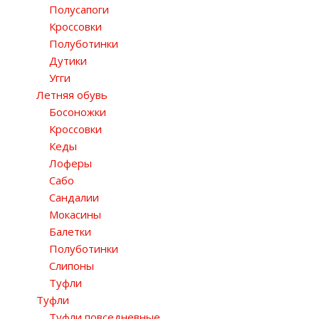
Полусапоги
Кроссовки
Полуботинки
Дутики
Угги
Летняя обувь
Босоножки
Кроссовки
Кеды
Лоферы
Сабо
Сандалии
Мокасины
Балетки
Полуботинки
Слипоны
Туфли
Туфли
Туфли повседневные