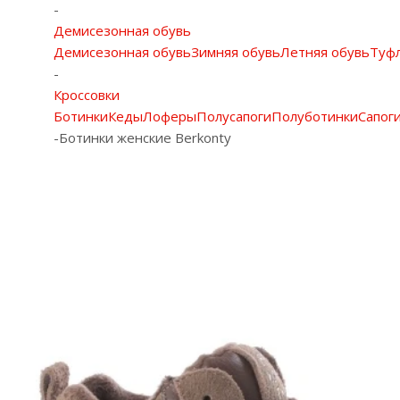
-
Демисезонная обувь
Демисезонная обувь
Зимняя обувь
Летняя обувь
Туф
-
Кроссовки
Ботинки
Кеды
Лоферы
Полусапоги
Полуботинки
Сапог
-
Ботинки женские Berkonty