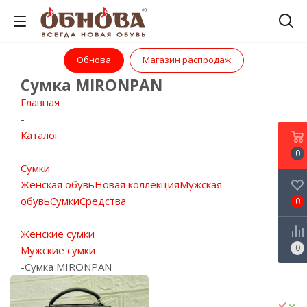
Обнова
Магазин распродаж
Сумка MIRONPAN
Главная
-
Каталог
-
0
Сумки
Женская обувь
Новая коллекция
Мужская
обувь
Сумки
Средства
0
-
Женские сумки
0
Мужские сумки
-
Сумка MIRONPAN