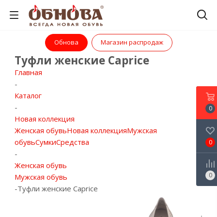
Обнова
Магазин распродаж
Туфли женские Caprice
Главная
-
Каталог
-
0
Новая коллекция
Женская обувь
Новая коллекция
Мужская
обувь
Сумки
Средства
0
-
Женская обувь
0
Мужская обувь
-
Туфли женские Caprice