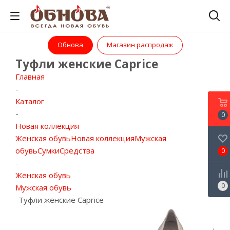
Обнова
Магазин распродаж
Туфли женские Caprice
Главная
-
Каталог
-
0
Новая коллекция
Женская обувь
Новая коллекция
Мужская
обувь
Сумки
Средства
0
-
Женская обувь
0
Мужская обувь
-
Туфли женские Caprice