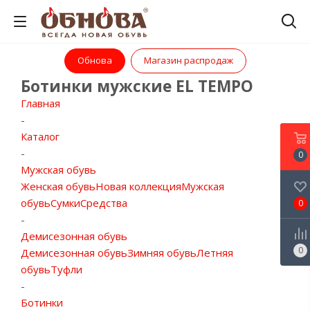
Обнова
Магазин распродаж
Ботинки мужские EL TEMPO
Главная
-
Каталог
-
0
Мужская обувь
Женская обувь
Новая коллекция
Мужская
обувь
Сумки
Средства
0
-
Демисезонная обувь
0
Демисезонная обувь
Зимняя обувь
Летняя
обувь
Туфли
-
Ботинки