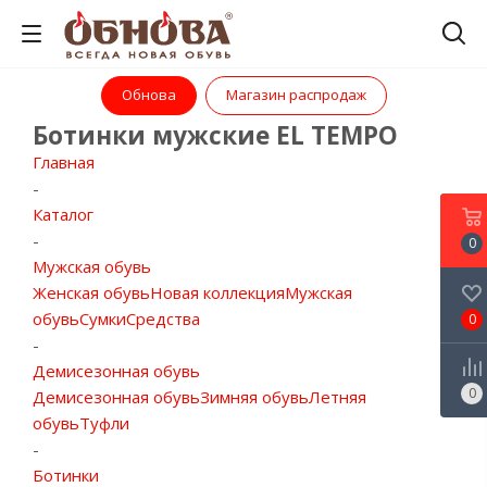
Обнова
Магазин распродаж
Ботинки мужские EL TEMPO
Главная
-
Каталог
-
0
Мужская обувь
Женская обувь
Новая коллекция
Мужская
обувь
Сумки
Средства
0
-
Демисезонная обувь
0
Демисезонная обувь
Зимняя обувь
Летняя
обувь
Туфли
-
Ботинки