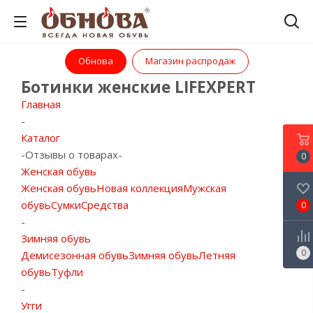
Обнова
Магазин распродаж
Ботинки женские LIFEXPERT
Главная
-
Каталог
-
Отзывы о товарах
-
0
Женская обувь
Женская обувь
Новая коллекция
Мужская
обувь
Сумки
Средства
0
-
Зимняя обувь
0
Демисезонная обувь
Зимняя обувь
Летняя
обувь
Туфли
-
Угги