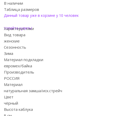
В наличии
Таблица размеров
Данный товар уже в корзине у 10 человек
Успейте купить!
Характеристики
Вид товара
женские
Сезонность
Зима
Материал подкладки
евромех/байка
Производитель
РОССИЯ
Материал
натуральная замша/иск.стрейч
Цвет
чёрный
Высота каблука
8 см