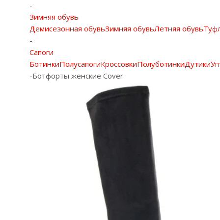
-
Зимняя обувь
Демисезонная обувь
Зимняя обувь
Летняя обувь
Туф
-
Сапоги
Ботинки
Полусапоги
Кроссовки
Полуботинки
Дутики
Уг
-
Ботфорты женские Cover