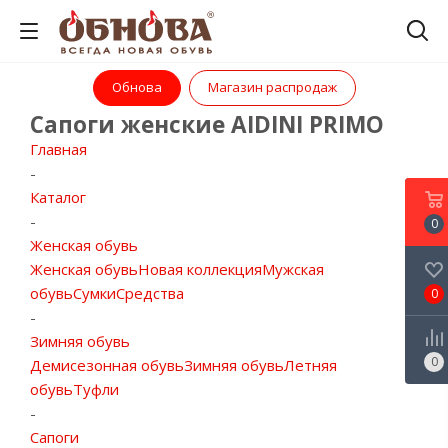
Обнова
Магазин распродаж
Сапоги женские AIDINI PRIMO
Главная
-
Каталог
-
0
Женская обувь
Женская обувь
Новая коллекция
Мужская
обувь
Сумки
Средства
0
-
Зимняя обувь
0
Демисезонная обувь
Зимняя обувь
Летняя
обувь
Туфли
-
Сапоги