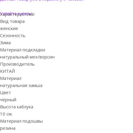
Успейте купить!
Характеристики
Вид товара
женские
Сезонность
Зима
Материал подкладки
натуральный мех/ворсин
Производитель
КИТАЙ
Материал
натуральная замша
Цвет
чёрный
Высота каблука
10 см.
Материал подошвы
резина