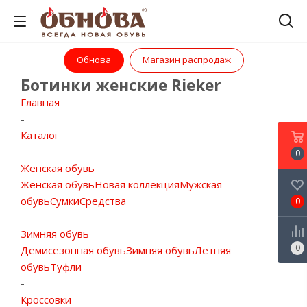
Обнова
Магазин распродаж
Ботинки женские Rieker
Главная
-
Каталог
-
0
Женская обувь
Женская обувь
Новая коллекция
Мужская
обувь
Сумки
Средства
0
-
Зимняя обувь
0
Демисезонная обувь
Зимняя обувь
Летняя
обувь
Туфли
-
Кроссовки