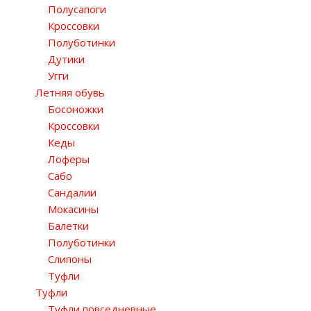
Полусапоги
Кроссовки
Полуботинки
Дутики
Угги
Летняя обувь
Босоножки
Кроссовки
Кеды
Лоферы
Сабо
Сандалии
Мокасины
Балетки
Полуботинки
Слипоны
Туфли
Туфли
Туфли повседневные