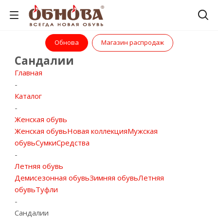
Обнова
Магазин распродаж
Сандалии
Главная
-
Каталог
-
Женская обувь
Женская обувь
Новая коллекция
Мужская
обувь
Сумки
Средства
-
Летняя обувь
Демисезонная обувь
Зимняя обувь
Летняя
обувь
Туфли
-
Сандалии