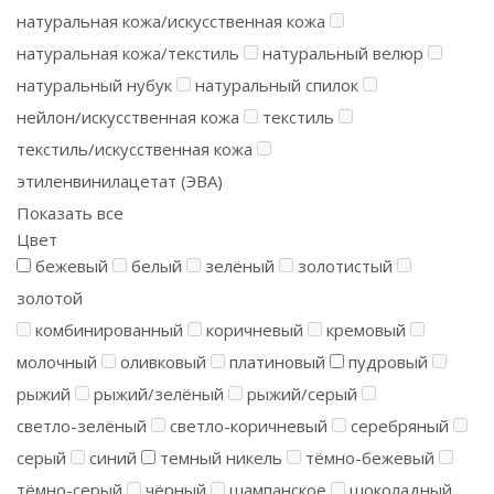
натуральная кожа/искусственная кожа
натуральная кожа/текстиль
натуральный велюр
натуральный нубук
натуральный спилок
нейлон/искусственная кожа
текстиль
текстиль/искусственная кожа
этиленвинилацетат (ЭВА)
Показать все
Цвет
бежевый
белый
зелёный
золотистый
золотой
комбинированный
коричневый
кремовый
молочный
оливковый
платиновый
пудровый
рыжий
рыжий/зелёный
рыжий/серый
светло-зелёный
светло-коричневый
серебряный
серый
синий
темный никель
тёмно-бежевый
тёмно-серый
чёрный
шампанское
шоколадный