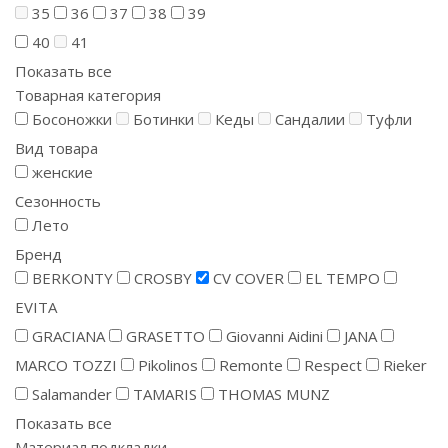
35
36
37
38
39
40
41
Показать все
Товарная категория
Босоножки
Ботинки
Кеды
Сандалии
Туфли
Вид товара
женские
Сезонность
Лето
Бренд
BERKONTY
CROSBY
CV COVER
EL TEMPO
EVITA
GRACIANA
GRASETTO
Giovanni Aidini
JANA
MARCO TOZZI
Pikolinos
Remonte
Respect
Rieker
Salamander
TAMARIS
THOMAS MUNZ
Показать все
Материал подкладки