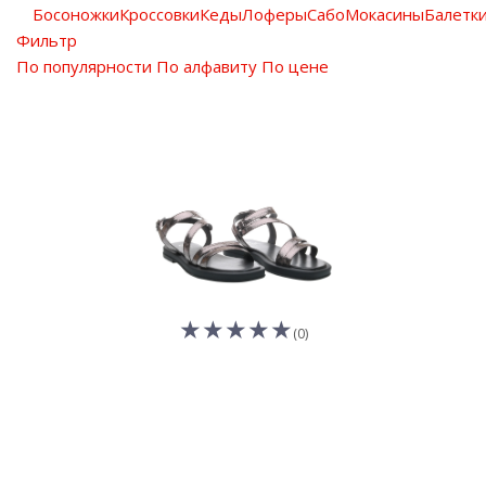
Босоножки
Кроссовки
Кеды
Лоферы
Сабо
Мокасины
Балетк
Фильтр
По популярности
По алфавиту
По цене
(0)