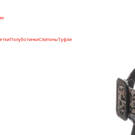
ли
етки
Полуботинки
Слипоны
Туфли