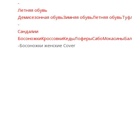
-
Летняя обувь
Демисезонная обувь
Зимняя обувь
Летняя обувь
Туф
-
Сандалии
Босоножки
Кроссовки
Кеды
Лоферы
Сабо
Мокасины
Бал
-
Босоножки женские Cover