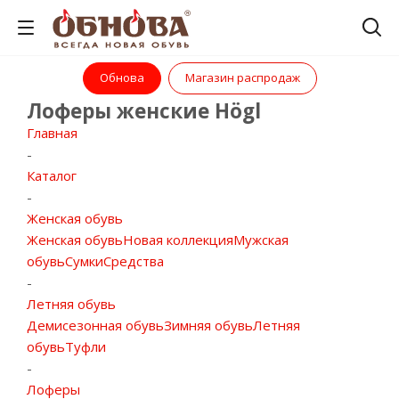
Обнова
Магазин распродаж
Лоферы женские Högl
Главная
-
Каталог
-
Женская обувь
Женская обувь
Новая коллекция
Мужская
обувь
Сумки
Средства
-
Летняя обувь
Демисезонная обувь
Зимняя обувь
Летняя
обувь
Туфли
-
Лоферы