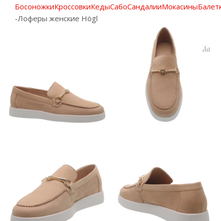
Босоножки
Кроссовки
Кеды
Сабо
Сандалии
Мокасины
Балет
-
Лоферы женские Högl