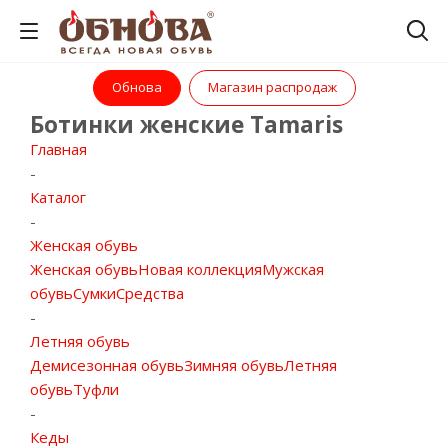
Обнова
Магазин распродаж
Ботинки женские Tamaris
Главная
-
Каталог
-
Женская обувь
Женская обувь
Новая коллекция
Мужская
обувь
Сумки
Средства
-
Летняя обувь
Демисезонная обувь
Зимняя обувь
Летняя
обувь
Туфли
-
Кеды