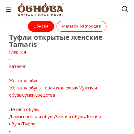
Обнова
Магазин распродаж
Туфли открытые женские
Tamaris
Главная
-
Каталог
-
Женская обувь
Женская обувь
Новая коллекция
Мужская
обувь
Сумки
Средства
-
Летняя обувь
Демисезонная обувь
Зимняя обувь
Летняя
обувь
Туфли
-