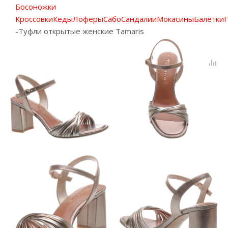
Босоножки
Кроссовки
Кеды
Лоферы
Сабо
Сандалии
Мокасины
Балетки
-
Туфли открытые женские Tamaris