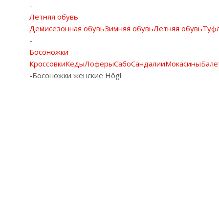
-
Летняя обувь
Демисезонная обувь
Зимняя обувь
Летняя обувь
Туф
-
Босоножки
Кроссовки
Кеды
Лоферы
Сабо
Сандалии
Мокасины
Бале
-
Босоножки женские Högl