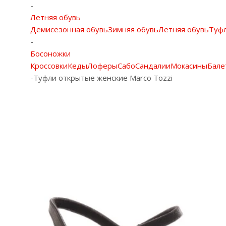
-
Летняя обувь
Демисезонная обувь
Зимняя обувь
Летняя обувь
Туф
-
Босоножки
Кроссовки
Кеды
Лоферы
Сабо
Сандалии
Мокасины
Бале
-
Туфли открытые женские Marco Tozzi