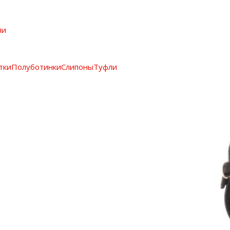
ли
тки
Полуботинки
Слипоны
Туфли