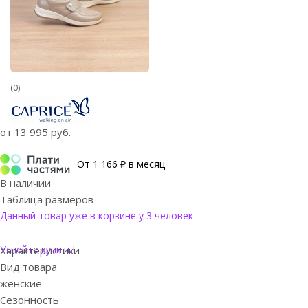
(0)
от
13 995 руб.
От 1 166 ₽ в месяц
В наличии
Таблица размеров
Данный товар уже в корзине у 3 человек
Успейте купить!
Характеристики
Вид товара
женские
Сезонность