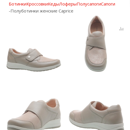
Ботинки
Кроссовки
Кеды
Лоферы
Полусапоги
Сапоги
-
Полуботинки женские Caprice