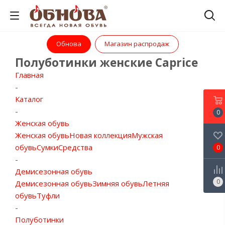
Обнова
Магазин распродаж
Полуботинки женские Caprice
Главная
-
Каталог
-
0
Женская обувь
Женская обувь
Новая коллекция
Мужская
обувь
Сумки
Средства
0
-
Демисезонная обувь
0
Демисезонная обувь
Зимняя обувь
Летняя
обувь
Туфли
-
Полуботинки