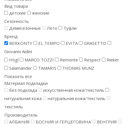
Вид товара
детские
женские
Сезонность
Демисезонные
Лето
Туфли
Бренд
BERKONTY
EL TEMPO
EVITA
GRASETTO
Giovanni Aidini
Högl
MARCO TOZZI
Remonte
Respect
Rieker
Salamander
TAMARIS
THOMAS MUNZ
Показать все
Материал подкладки
без подклада
искусственная кожа/текстиль
натуральная кожа
натуральная кожа/текстиль
текстиль
Производитель
АЛБАНИЯ
БОСНИЯ И ГЕРЦЕГОВИНА
ВЕНГРИЯ