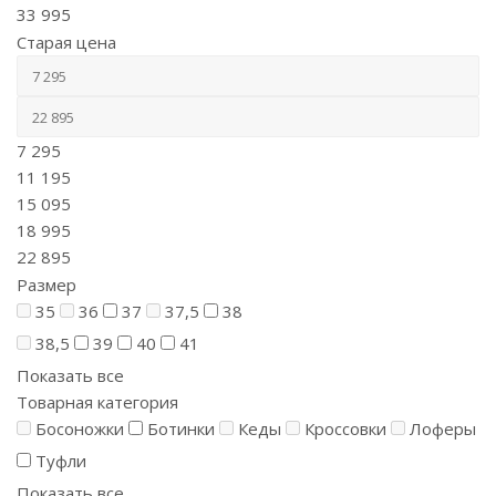
33 995
Старая цена
7 295
11 195
15 095
18 995
22 895
Размер
35
36
37
37,5
38
38,5
39
40
41
Показать все
Товарная категория
Босоножки
Ботинки
Кеды
Кроссовки
Лоферы
Туфли
Показать все