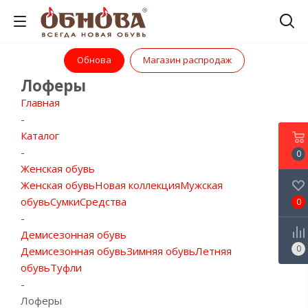
Обнова
Магазин распродаж
Лоферы
Главная
-
Каталог
-
0
Женская обувь
Женская обувь
Новая коллекция
Мужская
обувь
Сумки
Средства
0
-
Демисезонная обувь
0
Демисезонная обувь
Зимняя обувь
Летняя
обувь
Туфли
-
Лоферы