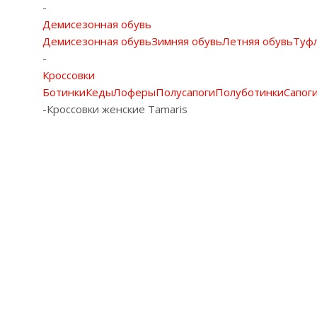
-
Демисезонная обувь
Демисезонная обувь
Зимняя обувь
Летняя обувь
Туф
-
Кроссовки
Ботинки
Кеды
Лоферы
Полусапоги
Полуботинки
Сапог
-
Кроссовки женские Tamaris