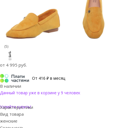
(5)
от
4 995 руб.
От 416 ₽ в месяц
В наличии
Данный товар уже в корзине у 9 человек
Успейте купить!
Характеристики
Вид товара
женские
Сезонность