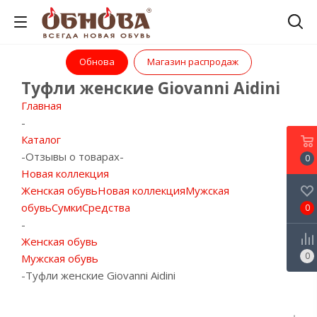
Обнова
Магазин распродаж
Туфли женские Giovanni Aidini
Главная
-
Каталог
-
Отзывы о товарах
-
0
Новая коллекция
Женская обувь
Новая коллекция
Мужская
обувь
Сумки
Средства
0
-
Женская обувь
0
Мужская обувь
-
Туфли женские Giovanni Aidini