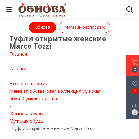
Обнова
Магазин распродаж
Туфли открытые женские
Marco Tozzi
Главная
-
Каталог
0
-
Новая коллекция
Женская обувь
Новая коллекция
Мужская
0
обувь
Сумки
Средства
-
0
Женская обувь
Мужская обувь
-
Туфли открытые женские Marco Tozzi