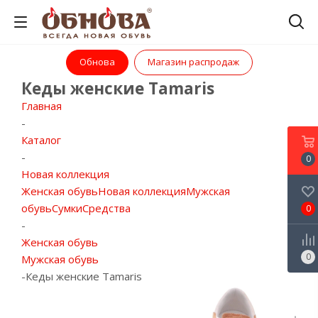
Обнова
Магазин распродаж
Кеды женские Tamaris
Главная
-
Каталог
-
0
Новая коллекция
Женская обувь
Новая коллекция
Мужская
обувь
Сумки
Средства
0
-
Женская обувь
0
Мужская обувь
-
Кеды женские Tamaris