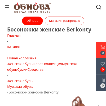
Обнова
Магазин распродаж
Босоножки женские Berkonty
Главная
-
Каталог
-
0
Новая коллекция
Женская обувь
Новая коллекция
Мужская
обувь
Сумки
Средства
0
-
Женская обувь
0
Мужская обувь
-
Босоножки женские Berkonty