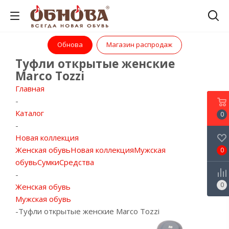
Обнова
Магазин распродаж
Туфли открытые женские
Marco Tozzi
Главная
-
Каталог
0
-
Новая коллекция
Женская обувь
Новая коллекция
Мужская
0
обувь
Сумки
Средства
-
0
Женская обувь
Мужская обувь
-
Туфли открытые женские Marco Tozzi