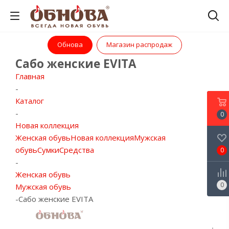
Обнова
Магазин распродаж
Сабо женские EVITA
Главная
-
Каталог
-
0
Новая коллекция
Женская обувь
Новая коллекция
Мужская
обувь
Сумки
Средства
0
-
Женская обувь
0
Мужская обувь
-
Сабо женские EVITA