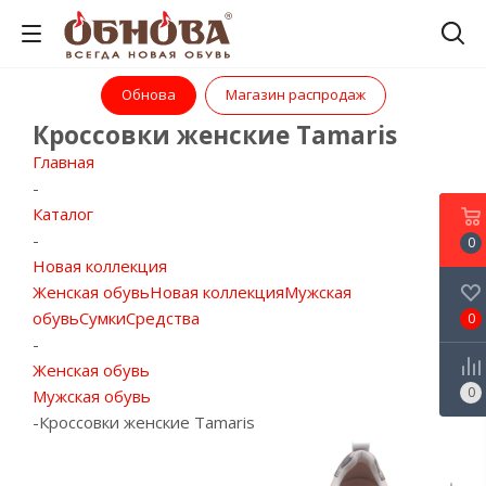
Обнова
Магазин распродаж
Кроссовки женские Tamaris
Главная
-
Каталог
-
0
Новая коллекция
Женская обувь
Новая коллекция
Мужская
обувь
Сумки
Средства
0
-
Женская обувь
0
Мужская обувь
-
Кроссовки женские Tamaris