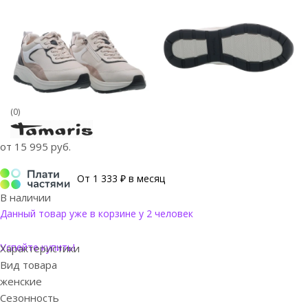
(0)
от
15 995 руб.
От 1 333 ₽ в месяц
В наличии
Данный товар уже в корзине у 2 человек
Успейте купить!
Характеристики
Вид товара
женские
Сезонность