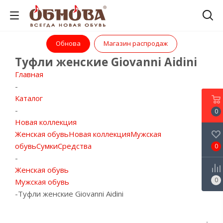
Обнова
Магазин распродаж
Туфли женские Giovanni Aidini
Главная
-
Каталог
-
0
Новая коллекция
Женская обувь
Новая коллекция
Мужская
обувь
Сумки
Средства
0
-
Женская обувь
0
Мужская обувь
-
Туфли женские Giovanni Aidini