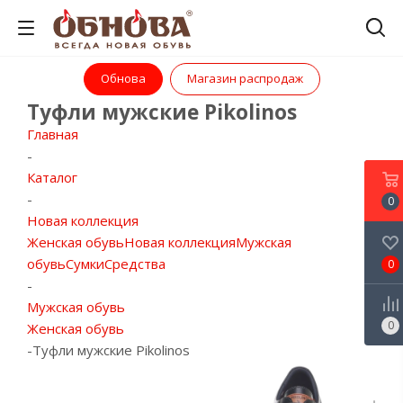
Обнова
Магазин распродаж
Туфли мужские Pikolinos
Главная
-
Каталог
-
0
Новая коллекция
Женская обувь
Новая коллекция
Мужская
обувь
Сумки
Средства
0
-
Мужская обувь
0
Женская обувь
-
Туфли мужские Pikolinos