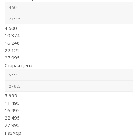
4 500
10 374
16 248
22 121
27 995
Старая цена
5 995
11 495
16 995
22 495
27 995
Размер