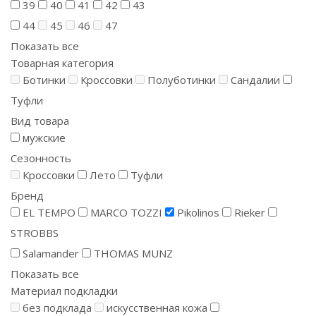
39
40
41
42
43
44
45
46
47
Показать все
Товарная категория
Ботинки
Кроссовки
Полуботинки
Сандалии
Туфли
Вид товара
мужские
Сезонность
Кроссовки
Лето
Туфли
Бренд
EL TEMPO
MARCO TOZZI
Pikolinos
Rieker
STROBBS
Salamander
THOMAS MUNZ
Показать все
Материал подкладки
без подклада
искусственная кожа