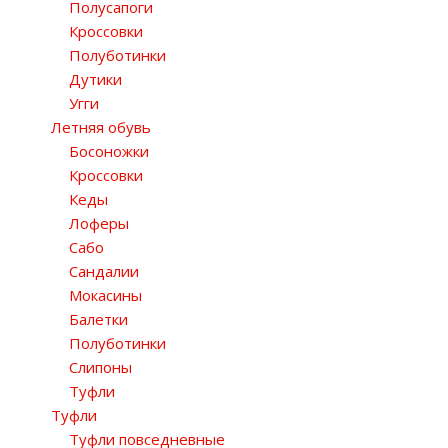
Полусапоги
Кроссовки
Полуботинки
Дутики
Угги
Летняя обувь
Босоножки
Кроссовки
Кеды
Лоферы
Сабо
Сандалии
Мокасины
Балетки
Полуботинки
Слипоны
Туфли
Туфли
Туфли повседневные