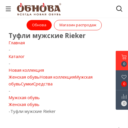
Обнова
Магазин распродаж
Туфли мужские Rieker
Главная
-
Каталог
-
0
Новая коллекция
Женская обувь
Новая коллекция
Мужская
обувь
Сумки
Средства
0
-
Мужская обувь
0
Женская обувь
-
Туфли мужские Rieker