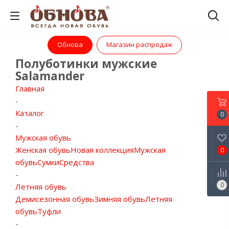
Обнова
Магазин распродаж
Полуботинки мужские
Salamander
Главная
-
Каталог
0
-
Мужская обувь
Женская обувь
Новая коллекция
Мужская
0
обувь
Сумки
Средства
-
0
Летняя обувь
Демисезонная обувь
Зимняя обувь
Летняя
обувь
Туфли
-