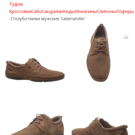
Туфли
Кроссовки
Сабо
Сандалии
Кеды
Мокасины
Слипоны
Лоферы
-
Полуботинки мужские Salamander