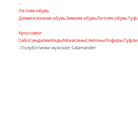
-
Летняя обувь
Демисезонная обувь
Зимняя обувь
Летняя обувь
Туф
-
Кроссовки
Сабо
Сандалии
Кеды
Мокасины
Слипоны
Лоферы
Туфли
-
Полуботинки мужские Salamander