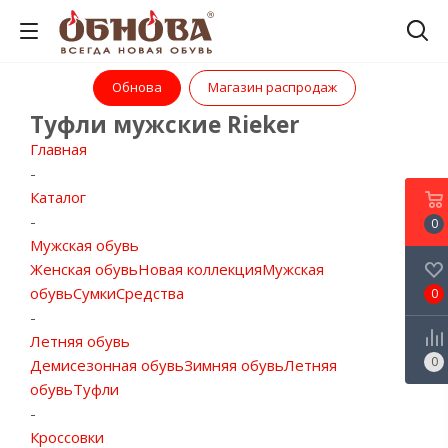
Обнова
Магазин распродаж
Туфли мужские Rieker
Главная
-
Каталог
-
0
Мужская обувь
Женская обувь
Новая коллекция
Мужская
обувь
Сумки
Средства
0
-
Летняя обувь
0
Демисезонная обувь
Зимняя обувь
Летняя
обувь
Туфли
-
Кроссовки