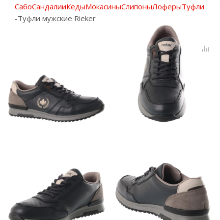
Сабо
Сандалии
Кеды
Мокасины
Слипоны
Лоферы
Туфли
-
Туфли мужские Rieker