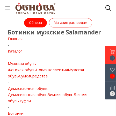
Обнова
Магазин распродаж
Ботинки мужские Salamander
Главная
-
Каталог
-
0
Мужская обувь
Женская обувь
Новая коллекция
Мужская
обувь
Сумки
Средства
0
-
Демисезонная обувь
0
Демисезонная обувь
Зимняя обувь
Летняя
обувь
Туфли
-
Ботинки