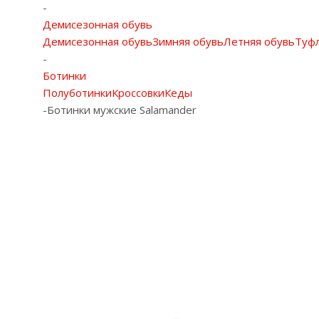
-
Демисезонная обувь
Демисезонная обувь
Зимняя обувь
Летняя обувь
Туф
-
Ботинки
Полуботинки
Кроссовки
Кеды
-
Ботинки мужские Salamander